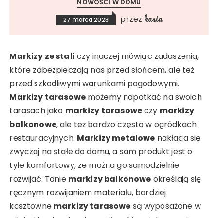
NOWOŚCI W DOMU
kasia
przez
27 marca 2023
Markizy ze stali
czy inaczej mówiąc zadaszenia,
które zabezpieczają nas przed słońcem, ale też
przed szkodliwymi warunkami pogodowymi.
Markizy tarasowe
możemy napotkać na swoich
tarasach jako
markizy tarasowe
czy
markizy
balkonowe
, ale też bardzo często w ogródkach
restauracyjnych.
Markizy metalowe
nakłada się
zwyczaj na stałe do domu, a sam produkt jest o
tyle komfortowy, ze można go samodzielnie
rozwijać. Tanie
markizy balkonowe
określają się
ręcznym rozwijaniem materiału, bardziej
kosztowne
markizy tarasowe
są wyposażone w