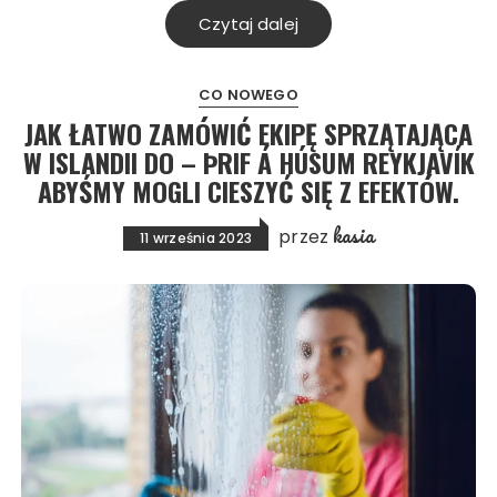
Czytaj dalej
CO NOWEGO
JAK ŁATWO ZAMÓWIĆ EKIPĘ SPRZĄTAJĄCA
W ISLANDII DO – ÞRIF Á HÚSUM REYKJAVÍK
ABYŚMY MOGLI CIESZYĆ SIĘ Z EFEKTÓW.
kasia
przez
11 września 2023