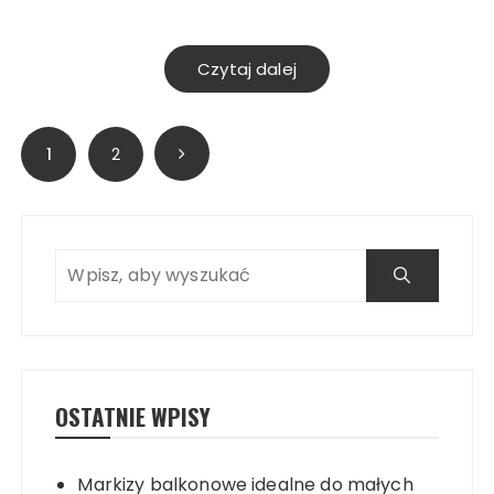
Czytaj dalej
Stronicowanie
1
2
wpisów
OSTATNIE WPISY
Markizy balkonowe idealne do małych