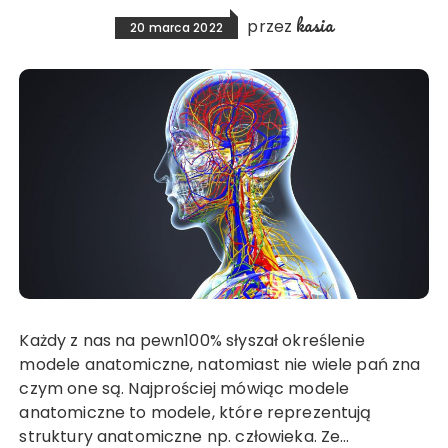
kasia
przez
20 marca 2022
Każdy z nas na pewn100% słyszał określenie
modele anatomiczne, natomiast nie wiele pań zna
czym one są. Najprościej mówiąc modele
anatomiczne to modele, które reprezentują
struktury anatomiczne np. człowieka. Ze…