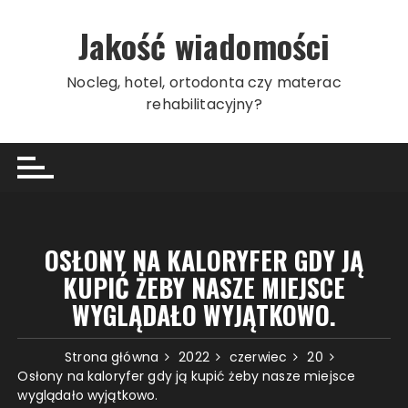
Przeskocz
do
Jakość wiadomości
treści
Nocleg, hotel, ortodonta czy materac
rehabilitacyjny?
OSŁONY NA KALORYFER GDY JĄ
KUPIĆ ŻEBY NASZE MIEJSCE
WYGLĄDAŁO WYJĄTKOWO.
Strona główna
2022
czerwiec
20
Osłony na kaloryfer gdy ją kupić żeby nasze miejsce
wyglądało wyjątkowo.