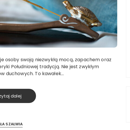
nuje osoby swoją niezwykłą mocą, zapachem oraz
yki Południowej tradycją. Nie jest zwykłym
łów duchowych. To kawałek…
ytaj dalej
AŁA SZAŁWIA