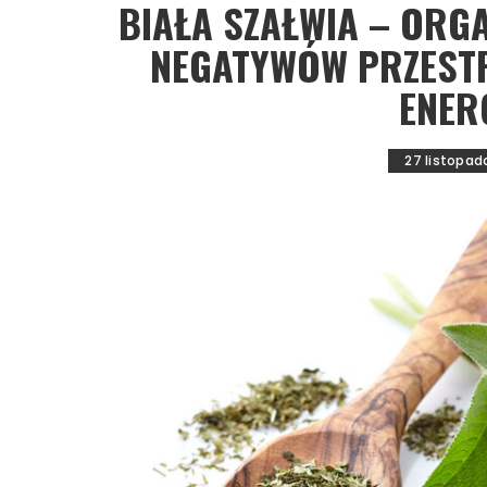
BIAŁA SZAŁWIA – ORG
NEGATYWÓW PRZEST
ENER
27 listopad