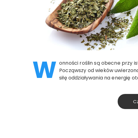
W
onności roślin są obecne przy is
Począwszy od wieków uwierzono,
siłę oddziaływania na energię o
Cz