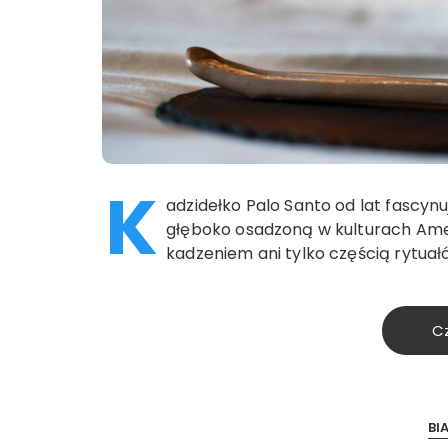
K
adzidełko Palo Santo od lat fascy
głęboko osadzoną w kulturach Amer
kadzeniem ani tylko częścią rytua
Cz
BI