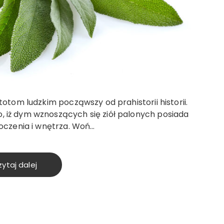
totom ludzkim począwszy od prahistorii historii.
 iż dym wznoszących się ziół palonych posiada
toczenia i wnętrza. Woń…
ytaj dalej