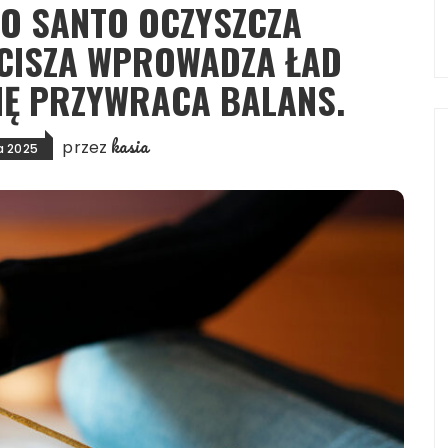
LO SANTO OCZYSZCZA
YCISZA WPROWADZA ŁAD
Ę PRZYWRACA BALANS.
kasia
przez
a 2025