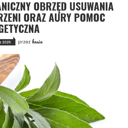
ANICZNY OBRZĘD USUWANIA
RZENI ORAZ AURY POMOC
GETYCZNA
kasia
przez
a 2025